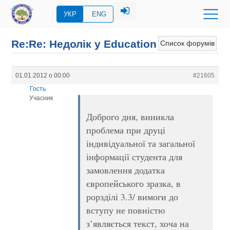
УКР
ENG
Re:Re: Недолік у Education
Список форумів
01.01.2012 о 00:00
#21605
Гость
Учасник
Доброго дня, виникла
проблема при друці
індивідуальної та загальної
інформації студента для
замовлення додатка
європейського зразка, в
рорзділі 3.3/ вимоги до
вступу не повністю
з’являється текст, хоча на