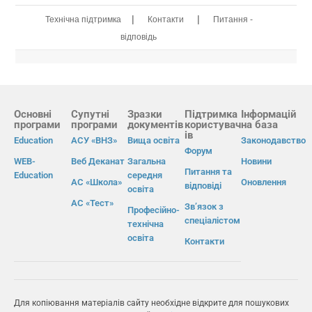
|
|
Технічна підтримка
Контакти
Питання -
відповідь
Основні
Супутні
Зразки
Підтримка
Інформацій
програми
програми
документів
користувач
на база
ів
Education
АСУ «ВНЗ»
Вища освіта
Законодавство
Форум
WEB-
Веб Деканат
Загальна
Новини
Питання та
Education
середня
АС «Школа»
Оновлення
відповіді
освіта
АС «Тест»
Зв’язок з
Професійно-
спеціалістом
технічна
освіта
Контакти
Для копіювання матеріалів сайту необхідне відкрите для пошукових