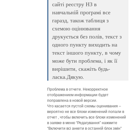
сайті реєстру НЗ в
навчальній програмі все
гаразд, також таблиця з
схемою оцінювання
друкується без полів, текст з
одного пункту виходить на
текст іншого пункту, в чому
може бути проблема, і як її
вирішити, скажіть будь-
ласка.Дякую.
Проблема в отчете. Некорректное
отображением информации будет
поправлена в новой версии.
Что касается пустой схемы оценивания –
вероятно не все блоки изменений попали в
отчет , чтобы включить все блоки изменений
в заявке в меню “Редагування” нажмите
“Включити всі анкети в останній блок змін”