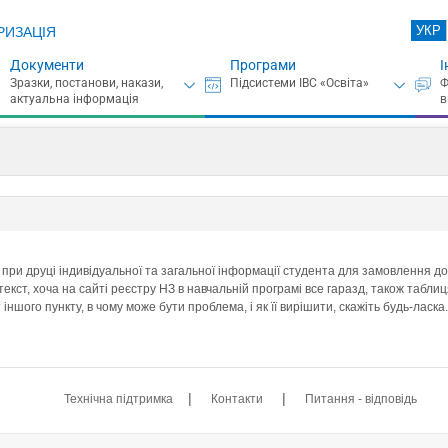
УКР
РИЗАЦІЯ
Документи
Програми
І
при друці індивідуальної та загальної інформації студента для замовлення дод
текст, хоча на сайті реєстру НЗ в навчальній програмі все гаразд, також табли
іншого пункту, в чому може бути проблема, і як її вирішити, скажіть будь-ласка
|
|
Технічна підтримка
Контакти
Питання - відповідь