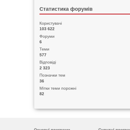
Статистика форумів
Користувачі
103 622
Форуми
6
Теми
577
Відповіді
2 323
Позначки тем
36
Мітки теми порожні
82
Основні програми
Супутні прогр