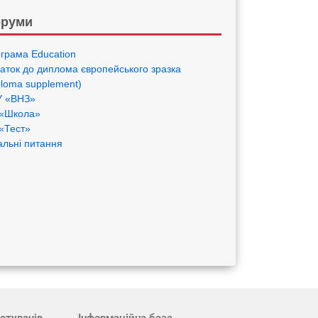
руми
грама Eduсation
аток до диплома європейського зразка
ploma supplement)
 «ВНЗ»
«Школа»
«Тест»
альні питання
стувачів
Інформаційна база