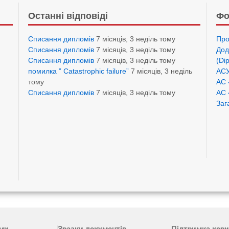
Останні відповіді
Фо
Списання дипломів
7 місяців, 3 неділь тому
Про
Списання дипломів
7 місяців, 3 неділь тому
Дод
Списання дипломів
7 місяців, 3 неділь тому
(Di
помилка ” Catastrophic failure”
7 місяців, 3 неділь
АСУ
тому
АС 
Списання дипломів
7 місяців, 3 неділь тому
АС 
Заг
ами
Зразки документів
Підтримка кори