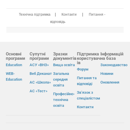
|
|
Технічна підтримка
Контакти
Питання -
відповідь
Основні
Супутні
Зразки
Підтримка
Інформацій
програми
програми
документів
користувач
на база
ів
Education
АСУ «ВНЗ»
Вища освіта
Законодавство
Форум
WEB-
Веб Деканат
Загальна
Новини
Питання та
Education
середня
АС «Школа»
Оновлення
відповіді
освіта
АС «Тест»
Зв’язок з
Професійно-
спеціалістом
технічна
освіта
Контакти