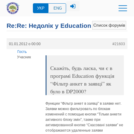
УКР
ENG
Re:Re: Недолік у Education
Список форумів
01.01.2012 о 00:00
#21603
Гость
Учасник
Скажіть, будь ласка, чи є в
програмі Education функція
“Фільтр анкет в заявці” як
було в DP2000?
Функции “Фільтр анкет в заявці” в заявке нет.
Заявки можно фильтровать по блокам
изменений с помощью кнопки “Тільки анкети
активного блоку змін”, также при
активированной кнопке “Скасовані заявки” не
отображаются удаленные заявки