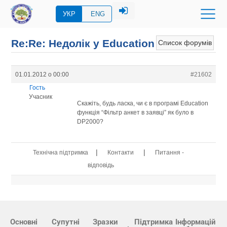
УКР
ENG
Re:Re: Недолік у Education
Список форумів
01.01.2012 о 00:00
#21602
Гость
Учасник
Скажіть, будь ласка, чи є в програмі Education
функція “Фільтр анкет в заявці” як було в
DP2000?
|
|
Технічна підтримка
Контакти
Питання -
відповідь
Основні
Супутні
Зразки
Підтримка
Інформацій