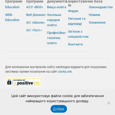
програми
програми
документів
користувач
на база
ів
Education
АСУ «ВНЗ»
Вища освіта
Законодавство
Форум
WEB-
Веб Деканат
Загальна
Новини
Питання та
Education
середня
АС «Школа»
Оновлення
відповіді
освіта
АС «Тест»
Зв’язок з
Професійно-
спеціалістом
технічна
освіта
Контакти
Для копіювання матеріалів сайту необхідне відкрите для пошукових
системах пряме посилання на сайт
osvita.net
.
© Інформаційно-виробнича система «Освіта» 2026.
Цей сайт використовує файли cookie для забезпечення
найкращого користувацького досвіду.
ІВС «ОСВІТА»
Добре