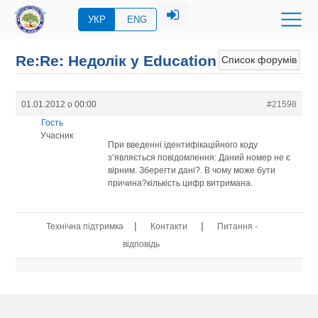
УКР
ENG
Re:Re: Недолік у Education
Список форумів
01.01.2012 о 00:00
#21598
Гость
Учасник
При введенні ідентифікаційного коду
з’являється повідомлення: Даний номер не є
вірним. Зберегти дані?. В чому може бути
причина?кількість цифр витримана.
|
|
Технічна підтримка
Контакти
Питання -
відповідь