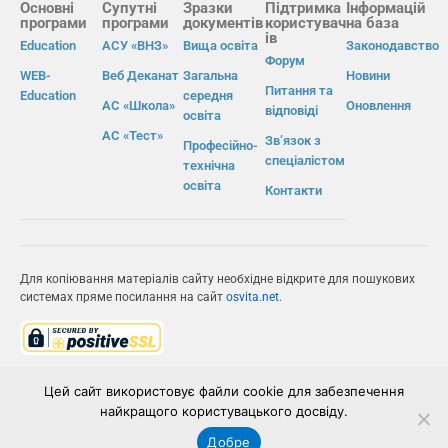
Основні
Супутні
Зразки
Підтримка
Інформацій
програми
програми
документів
користувач
на база
ів
Education
АСУ «ВНЗ»
Вища освіта
Законодавство
Форум
WEB-
Веб Деканат
Загальна
Новини
Питання та
Education
середня
АС «Школа»
Оновлення
відповіді
освіта
АС «Тест»
Зв’язок з
Професійно-
спеціалістом
технічна
освіта
Контакти
Для копіювання матеріалів сайту необхідне відкрите для пошукових
системах пряме посилання на сайт
osvita.net
.
© Інформаційно-виробнича система «Освіта» 2026.
Цей сайт використовує файли cookie для забезпечення
найкращого користувацького досвіду.
ІВС «ОСВІТА»
Добре