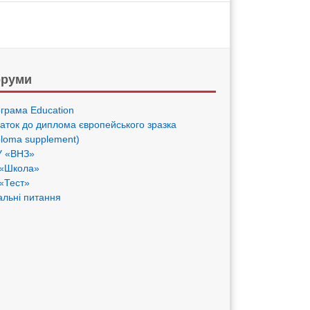
руми
грама Eduсation
аток до диплома європейського зразка
ploma supplement)
 «ВНЗ»
«Школа»
«Тест»
альні питання