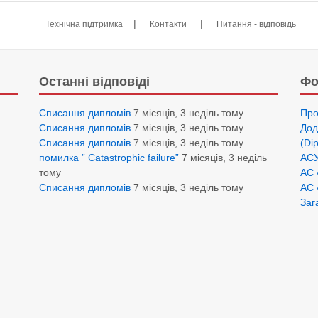
|
|
Технічна підтримка
Контакти
Питання - відповідь
Останні відповіді
Фо
Списання дипломів
7 місяців, 3 неділь тому
Про
Списання дипломів
7 місяців, 3 неділь тому
Дод
Списання дипломів
7 місяців, 3 неділь тому
(Di
помилка ” Catastrophic failure”
7 місяців, 3 неділь
АСУ
тому
АС 
Списання дипломів
7 місяців, 3 неділь тому
АС 
Заг