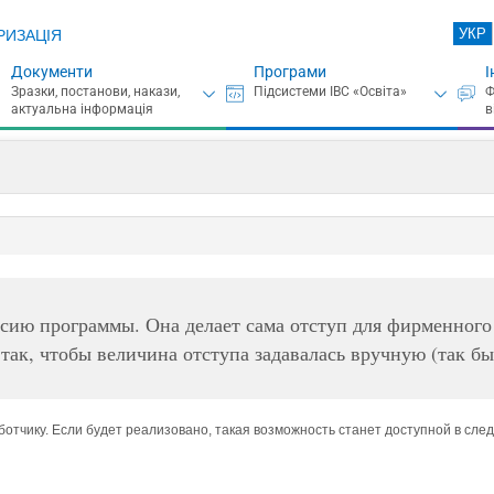
УКР
РИЗАЦІЯ
Документи
Програми
І
сию программы. Она делает сама отступ для фирменног
так, чтобы величина отступа задавалась вручную (так б
тчику. Если будет реализовано, такая возможность станет доступной в сле