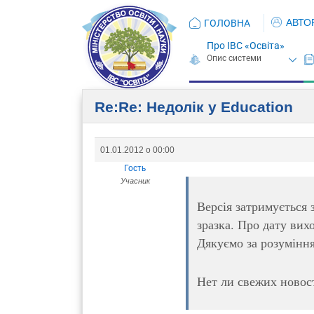
АВТО
ГОЛОВНА
Про ІВС «Освіта»
Re:Re: Недолік у Education
01.01.2012 о 00:00
Гость
Учасник
Версія затримується 
зразка. Про дату вих
Дякуємо за розуміння
Нет ли свежих новос