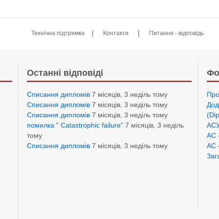
|
|
Технічна підтримка
Контакти
Питання - відповідь
Останні відповіді
Фо
Списання дипломів
7 місяців, 3 неділь тому
Про
Списання дипломів
7 місяців, 3 неділь тому
Дод
Списання дипломів
7 місяців, 3 неділь тому
(Di
помилка ” Catastrophic failure”
7 місяців, 3 неділь
АСУ
тому
АС 
Списання дипломів
7 місяців, 3 неділь тому
АС 
Заг