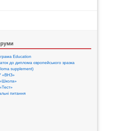
руми
грама Eduсation
аток до диплома європейського зразка
ploma supplement)
 «ВНЗ»
«Школа»
«Тест»
альні питання