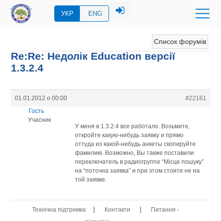
УКР
ENG
Список форумів
Re:Re: Недолік Education версії
1.3.2.4
01.01.2012 о 00:00
#22161
Гость
Учасник
У меня в 1.3.2.4 все работало. Возьмите,
откройте какую-нибудь заявку и прямо
оттуда из какой-нибудь анкеты скопируйте
фамилию. Возможно, Вы также поставили
переключатель в радиогруппе “Місце пошуку”
на “поточна заявка” и при этом стоите не на
той заявке.
|
|
Технічна підтримка
Контакти
Питання -