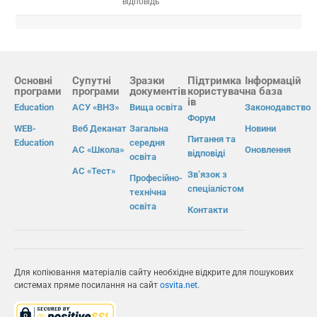
відповідь
Основні
Супутні
Зразки
Підтримка
Інформацій
програми
програми
документів
користувач
на база
ів
Education
АСУ «ВНЗ»
Вища освіта
Законодавство
Форум
WEB-
Веб Деканат
Загальна
Новини
Питання та
Education
середня
АС «Школа»
Оновлення
відповіді
освіта
АС «Тест»
Зв’язок з
Професійно-
спеціалістом
технічна
освіта
Контакти
Для копіювання матеріалів сайту необхідне відкрите для пошукових
системах пряме посилання на сайт
osvita.net
.