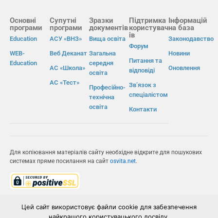
Основні
Супутні
Зразки
Підтримка
Інформацій
програми
програми
документів
користувач
на база
ів
Education
АСУ «ВНЗ»
Вища освіта
Законодавство
Форум
WEB-
Веб Деканат
Загальна
Новини
Питання та
Education
середня
АС «Школа»
Оновлення
відповіді
освіта
АС «Тест»
Зв’язок з
Професійно-
спеціалістом
технічна
освіта
Контакти
Для копіювання матеріалів сайту необхідне відкрите для пошукових
системах пряме посилання на сайт
osvita.net
.
© Інформаційно-виробнича система «Освіта» 2026.
Цей сайт використовує файли cookie для забезпечення
найкращого користувацького досвіду.