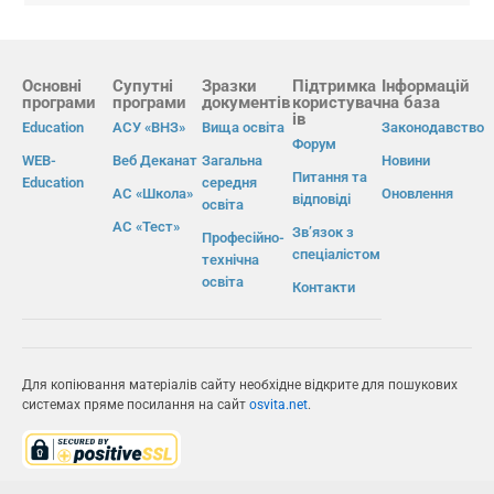
Основні
Супутні
Зразки
Підтримка
Інформацій
програми
програми
документів
користувач
на база
ів
Education
АСУ «ВНЗ»
Вища освіта
Законодавство
Форум
WEB-
Веб Деканат
Загальна
Новини
Питання та
Education
середня
АС «Школа»
Оновлення
відповіді
освіта
АС «Тест»
Зв’язок з
Професійно-
спеціалістом
технічна
освіта
Контакти
Для копіювання матеріалів сайту необхідне відкрите для пошукових
системах пряме посилання на сайт
osvita.net
.