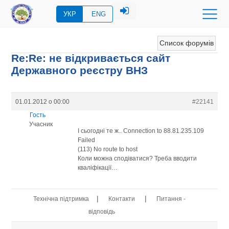
УКР
ENG
Список форумів
Re:Re: не відкривається сайт
Державного реєстру ВНЗ
01.01.2012 о 00:00
#22141
Гость
Учасник
І сьогодні те ж.. Connection to 88.81.235.109
Failed
(113) No route to host
Коли можна сподіватися? Треба вводити
кваліфікації…
|
|
Технічна підтримка
Контакти
Питання -
відповідь