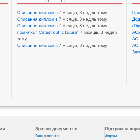
Списання дипломів
7 місяців, 3 неділь тому
Про
Списання дипломів
7 місяців, 3 неділь тому
Дод
Списання дипломів
7 місяців, 3 неділь тому
(Di
помилка ” Catastrophic failure”
7 місяців, 3 неділь
АСУ
тому
АС 
Списання дипломів
7 місяців, 3 неділь тому
АС 
Заг
ами
Зразки документів
Підтримка кори
Вища освіта
Форум