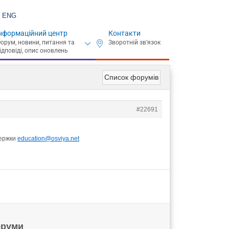
ENG
нформаційний центр
Контакти
Список форумів
#22691
держки
education@osviya.net
руми