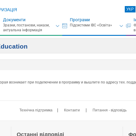
УКР
РИЗАЦІЯ
Документи
Програми
І
ducation
орая возникает при подключении в программу и вышлите по адресу тех. под
|
|
Технічна підтримка
Контакти
Питання - відповідь
Останні відповіді
Фо