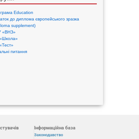
грама Eduсation
аток до диплома європейського зразка
ploma supplement)
 «ВНЗ»
«Школа»
«Тест»
альні питання
стувачів
Інформаційна база
Законодавство