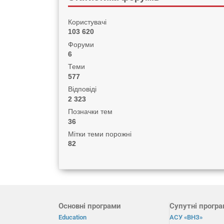
Користувачі
103 620
Форуми
6
Теми
577
Відповіді
2 323
Позначки тем
36
Мітки теми порожні
82
Основні програми
Супутні прогр
Education
АСУ «ВНЗ»