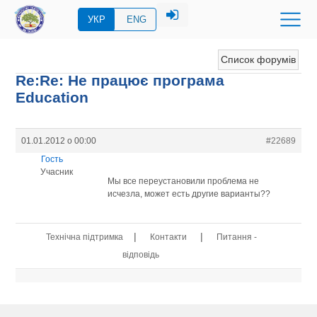
УКР
ENG
Список форумів
Re:Re: Не працює програма
Education
01.01.2012 о 00:00
#22689
Гость
Учасник
Мы все переустановили проблема не
исчезла, может есть другие варианты??
|
|
Технічна підтримка
Контакти
Питання -
відповідь