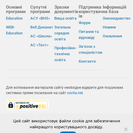
Основні
Супутні
Зразки
Підтримка
Інформацій
програми
програми
документів
користувач
на база
ів
Education
АСУ «ВНЗ»
Вища освіта
Законодавство
Форум
WEB-
Веб Деканат
Загальна
Новини
Питання та
Education
середня
АС «Школа»
Оновлення
відповіді
освіта
АС «Тест»
Зв’язок з
Професійно-
спеціалістом
технічна
освіта
Контакти
Для копіювання матеріалів сайту необхідне відкрите для пошукових
системах пряме посилання на сайт
osvita.net
.
© Інформаційно-виробнича система «Освіта» 2026.
Цей сайт використовує файли cookie для забезпечення
найкращого користувацького досвіду.
ІВС «ОСВІТА»