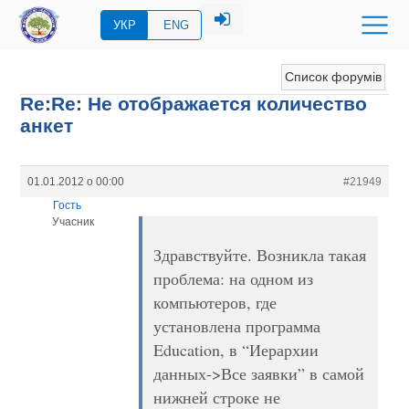
УКР
ENG
Список форумів
Re:Re: Не отображается количество
анкет
01.01.2012 о 00:00
#21949
Гость
Учасник
Здравствуйте. Возникла такая
проблема: на одном из
компьютеров, где
установлена программа
Education, в “Иерархии
данных->Все заявки” в самой
нижней строке не