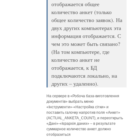
отображается общее
количество анкет (только
общее количество заявок). На
двух других компьютерах эта
информация отображается. С
чем это может быть связано?
(На том компьютере, где
количество анкет не
отображается, к БД
подключаются локально, на
других – удаленно).
На сервере в «Робоча база-виготовлення
документів» выбрать меню
«Інструменти»-«Настройка сітки» и
поставить галочку напротив поля «Анкет»
(ACTUAL_ANKETA_COUNT), и переоткрыть
«Дані»-«Ієрархія даних» – в результате
суммарное количество анкет должно
отобразиться