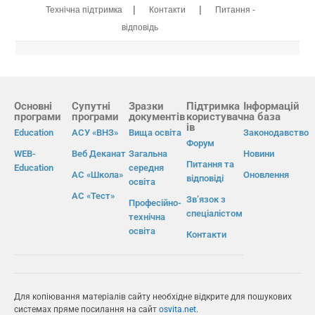
|
|
Технічна підтримка
Контакти
Питання -
відповідь
Основні
Супутні
Зразки
Підтримка
Інформацій
програми
програми
документів
користувач
на база
ів
Education
АСУ «ВНЗ»
Вища освіта
Законодавство
Форум
WEB-
Веб Деканат
Загальна
Новини
Питання та
Education
середня
АС «Школа»
Оновлення
відповіді
освіта
АС «Тест»
Зв’язок з
Професійно-
спеціалістом
технічна
освіта
Контакти
Для копіювання матеріалів сайту необхідне відкрите для пошукових
системах пряме посилання на сайт
osvita.net
.