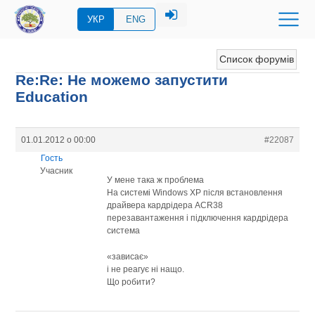
УКР
ENG
Список форумів
Re:Re: Не можемо запустити
Education
01.01.2012 о 00:00
#22087
Гость
Учасник
У мене така ж проблема
На системі Windows ХР після встановлення
драйвера кардрідера ACR38
перезавантаження і підключення кардрідера
система
«зависає»
і не реагує ні нащо.
Що робити?