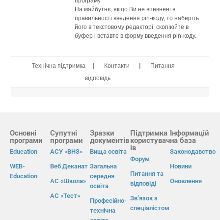
програму.
На майбутнє, якщо Ви не впевнені в
правильності введення pin-коду, то наберіть
його в текстовому редакторі, скопіюйте в
буфер і вставте в форму введення pin-коду.
|
|
Технічна підтримка
Контакти
Питання -
відповідь
Основні
Супутні
Зразки
Підтримка
Інформацій
програми
програми
документів
користувач
на база
ів
Education
АСУ «ВНЗ»
Вища освіта
Законодавство
Форум
WEB-
Веб Деканат
Загальна
Новини
Питання та
Education
середня
АС «Школа»
Оновлення
відповіді
освіта
АС «Тест»
Зв’язок з
Професійно-
спеціалістом
технічна