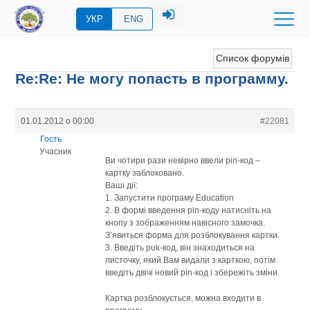
УКР
ENG
Список форумів
Re:Re: Не могу попасть в программу.
01.01.2012 о 00:00
#22081
Гость
Учасник
Ви чотири рази невірно ввели pin-код –
картку заблоковано.
Ваші дії:
1. Запустити програму Education
2. В формі введення pin-коду натисніть на
кнопу з зображенням навісного замочка.
З’явиться форма для розблокування картки.
3. Введіть puk-код, він знаходиться на
листочку, який Вам видали з карткою, потім
введіть двічі новий pin-код і збережіть зміни.
Картка розблокується, можна входити в