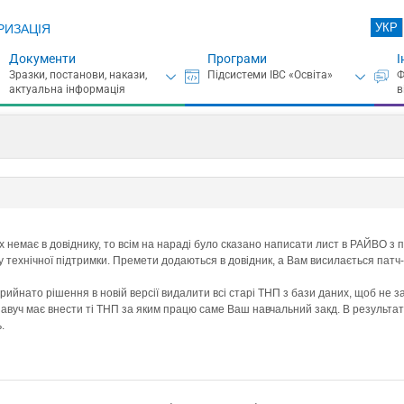
УКР
РИЗАЦІЯ
Документи
Програми
І
х немає в довіднику, то всім на нараді було сказано написати лист в РАЙВО з п
у технічної підтримки. Премети додаються в довідник, а Вам висилається патч-
прийнато рішення в новій версії видалити всі старі ТНП з бази даних, щоб не 
завуч має внести ті ТНП за яким працю саме Ваш навчальний закд. В результаті
.