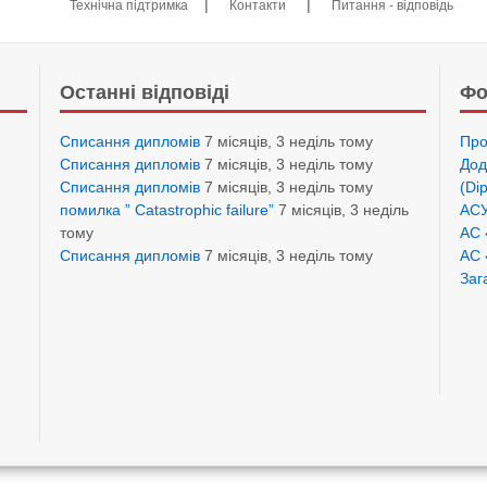
|
|
Технічна підтримка
Контакти
Питання - відповідь
Останні відповіді
Фо
Списання дипломів
7 місяців, 3 неділь тому
Про
Списання дипломів
7 місяців, 3 неділь тому
Дод
Списання дипломів
7 місяців, 3 неділь тому
(Di
помилка ” Catastrophic failure”
7 місяців, 3 неділь
АСУ
тому
АС 
Списання дипломів
7 місяців, 3 неділь тому
АС 
Заг