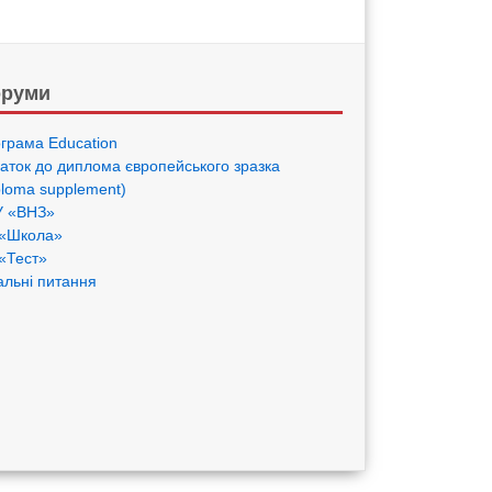
руми
грама Eduсation
аток до диплома європейського зразка
ploma supplement)
 «ВНЗ»
«Школа»
«Тест»
альні питання