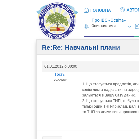
АВТО
ГОЛОВНА
Про ІВС «Освіта»
Re:Re: Навчальні плани
01.01.2012 о 00:00
Гость
Учасник
1. Що стосується предметів, яки
копію листа надіслати на адрес
зальються в Вашу базу даних.
2. Що стосується ТНП, то було 
тільки один ТНП-приклад. Далі 
та ТНП за якими вони працюють