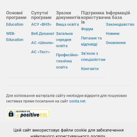
Основні
Супутні
Зразки
Підтримка
Інформацій
програми
програми
документів
користувач
на база
ів
Education
АСУ «ВНЗ»
Вища освіта
Законодавство
Форум
WEB-
Веб Деканат
Загальна
Новини
Питання та
Education
середня
АС «Школа»
Оновлення
відповіді
освіта
АС «Тест»
Зв’язок з
Професійно-
спеціалістом
технічна
освіта
Контакти
Для копіювання матеріалів сайту необхідне відкрите для пошукових
системах пряме посилання на сайт
osvita.net
.
© Інформаційно-виробнича система «Освіта» 2026.
Цей сайт використовує файли cookie для забезпечення
найкращого користувацького досвіду.