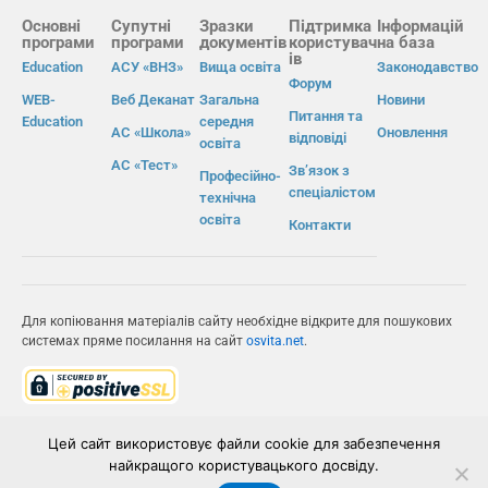
Основні
Супутні
Зразки
Підтримка
Інформацій
програми
програми
документів
користувач
на база
ів
Education
АСУ «ВНЗ»
Вища освіта
Законодавство
Форум
WEB-
Веб Деканат
Загальна
Новини
Питання та
Education
середня
АС «Школа»
Оновлення
відповіді
освіта
АС «Тест»
Зв’язок з
Професійно-
спеціалістом
технічна
освіта
Контакти
Для копіювання матеріалів сайту необхідне відкрите для пошукових
системах пряме посилання на сайт
osvita.net
.
© Інформаційно-виробнича система «Освіта» 2026.
Цей сайт використовує файли cookie для забезпечення
найкращого користувацького досвіду.
ІВС «ОСВІТА»