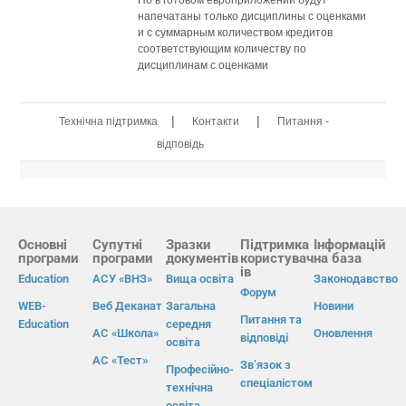
Но в готовом европриложении будут
напечатаны только дисциплины с оценками
и с суммарным количеством кредитов
соответствующим количеству по
дисциплинам с оценками
|
|
Технічна підтримка
Контакти
Питання -
відповідь
Основні
Супутні
Зразки
Підтримка
Інформацій
програми
програми
документів
користувач
на база
ів
Education
АСУ «ВНЗ»
Вища освіта
Законодавство
Форум
WEB-
Веб Деканат
Загальна
Новини
Питання та
Education
середня
АС «Школа»
Оновлення
відповіді
освіта
АС «Тест»
Зв’язок з
Професійно-
спеціалістом
технічна
освіта