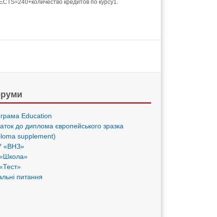
 ECTS=240+количество кредитов по курсу1.
руми
грама Eduсation
аток до диплома європейського зразка
ploma supplement)
 «ВНЗ»
«Школа»
«Тест»
альні питання