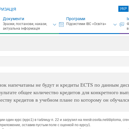
УКР
РИЗАЦІЯ
Документи
Програми
І
ок напечатаны не будут и кредиты ECTS по данным дис
результате общее количество кредитов для конкретного вы
честву кредитов в учебном плане по которому он обучал
и один курс (курс1) в таблицу п. 22 и загрузил на reestr.osvita.net/diploma,
приложение, оставив пустым поле с оценкой по курсу1.