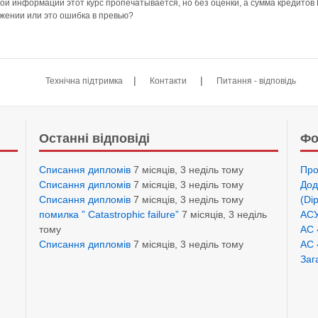
ной информации этот курс пропечатывается, но без оценки, а сумма кредитов
ожении или это ошибка в превью?
|
|
Технічна підтримка
Контакти
Питання - відповідь
Останні відповіді
Фо
Списання дипломів
7 місяців, 3 неділь тому
Про
Списання дипломів
7 місяців, 3 неділь тому
Дод
Списання дипломів
7 місяців, 3 неділь тому
(Di
помилка ” Catastrophic failure”
7 місяців, 3 неділь
АСУ
тому
АС 
Списання дипломів
7 місяців, 3 неділь тому
АС 
Заг