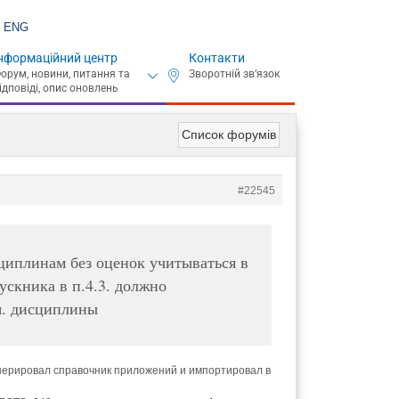
ENG
нформаційний центр
Контакти
Список форумів
#22545
циплинам без оценок учитываться в
пускника в п.4.3. должно
ся. дисциплины
 сгенерировал справочник приложений и импортировал в