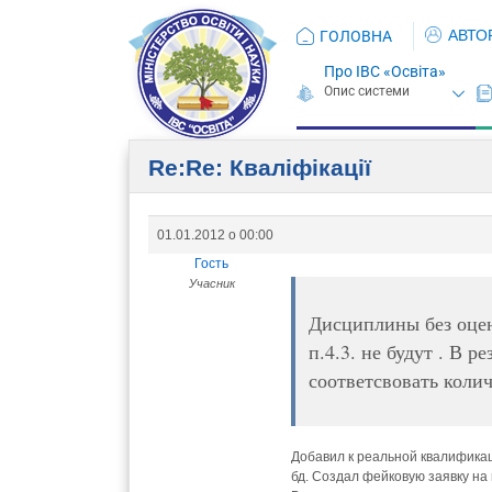
АВТО
ГОЛОВНА
Про ІВС «Освіта»
Re:Re: Кваліфікації
01.01.2012 о 00:00
Гость
Учасник
Дисциплины без оцен
п.4.3. не будут . В 
соответсвовать коли
Добавил к реальной квалификаци
бд. Создал фейковую заявку на 