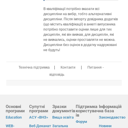
В кваліфікації потрібно вказати всі
дисципліни на вибір, тобто альтернативні
дисципліни. Після імпорту довідника додатків
(що містить кваліфікації) в анкеті випускника
потрібно проставити оцінки лише для тих
дисциплін, які він вивчав, для дисциплін, які
не вивчались, оцінки проставляти не можна.
Дисципліни без оцінок в додатку надруковані
не будуть!
|
|
Технічна підтримка
Контакти
Питання -
відповідь
Основні
Супутні
Зразки
Підтримка
Інформацій
програми
програми
документів
користувач
на база
ів
Education
АСУ «ВНЗ»
Вища освіта
Законодавство
Форум
WEB-
Веб Деканат
Загальна
Новини