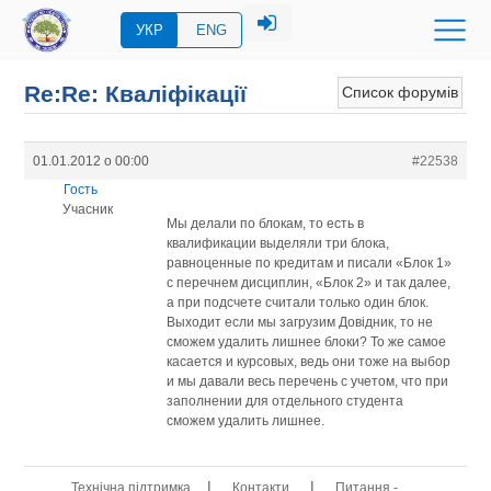
УКР
ENG
Re:Re: Кваліфікації
Список форумів
01.01.2012 о 00:00
#22538
Гость
Учасник
Мы делали по блокам, то есть в
квалификации выделяли три блока,
равноценные по кредитам и писали «Блок 1»
с перечнем дисциплин, «Блок 2» и так далее,
а при подсчете считали только один блок.
Выходит если мы загрузим Довідник, то не
сможем удалить лишнее блоки? То же самое
касается и курсовых, ведь они тоже на выбор
и мы давали весь перечень с учетом, что при
заполнении для отдельного студента
сможем удалить лишнее.
|
|
Технічна підтримка
Контакти
Питання -