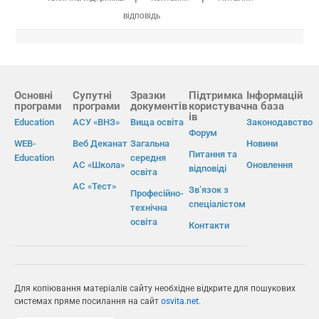
відповідь
Основні
Супутні
Зразки
Підтримка
Інформацій
програми
програми
документів
користувач
на база
ів
Education
АСУ «ВНЗ»
Вища освіта
Законодавство
Форум
WEB-
Веб Деканат
Загальна
Новини
Питання та
Education
середня
АС «Школа»
Оновлення
відповіді
освіта
АС «Тест»
Зв’язок з
Професійно-
спеціалістом
технічна
освіта
Контакти
Для копіювання матеріалів сайту необхідне відкрите для пошукових
системах пряме посилання на сайт
osvita.net
.