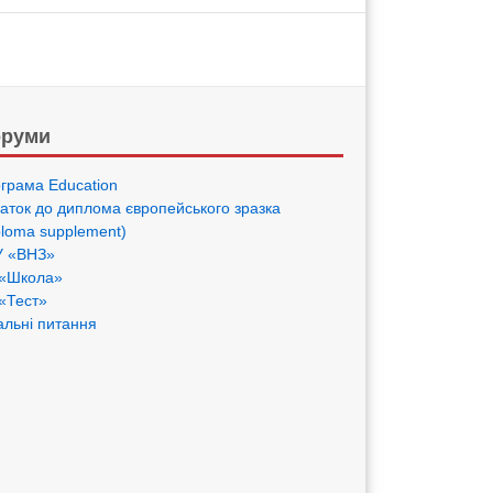
руми
грама Eduсation
аток до диплома європейського зразка
ploma supplement)
 «ВНЗ»
«Школа»
«Тест»
альні питання