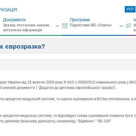
УКР
РИЗАЦІЯ
Документи
Програми
І
к єврозразка?
науки України від 16 жовтня 2009 року N 943 з 2009/2010 навчального року у 
ї ключові документи ( “Додаток до диплома європейського зразка”).
по кредитно-модульній системі, то шкала оцінювання в ВУЗах пятибальна, а н
о кредитно-модульну систему, то відповідно схема оцінювання повинна бути 1
ь деякому бальному діапазону, наприклад, “Відмінно”- “90-100”