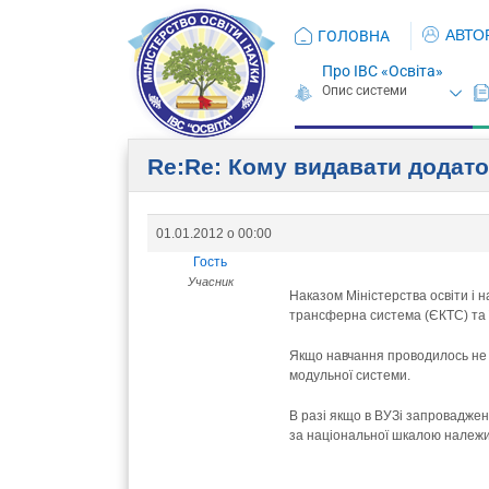
АВТО
ГОЛОВНА
Про ІВС «Освіта»
Re:Re: Кому видавати додато
01.01.2012 о 00:00
Гость
Учасник
Наказом Міністерства освіти і 
трансферна система (ЄКТС) та ї
Якщо навчання проводилось не 
модульної системи.
В разі якщо в ВУЗі запроваджен
за національної шкалою належит