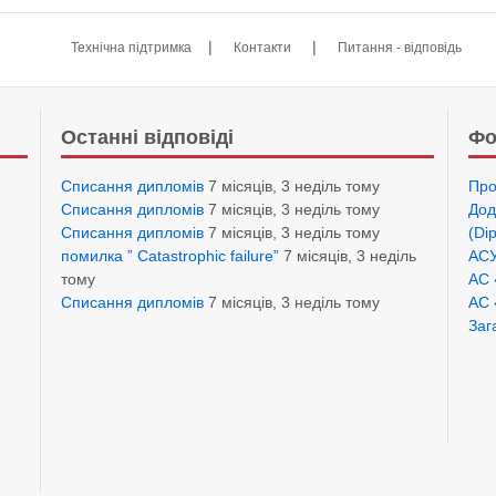
|
|
Технічна підтримка
Контакти
Питання - відповідь
Останні відповіді
Фо
Списання дипломів
7 місяців, 3 неділь тому
Про
Списання дипломів
7 місяців, 3 неділь тому
Дод
Списання дипломів
7 місяців, 3 неділь тому
(Di
помилка ” Catastrophic failure”
7 місяців, 3 неділь
АСУ
тому
АС 
Списання дипломів
7 місяців, 3 неділь тому
АС 
Заг