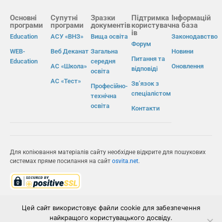
Основні
Супутні
Зразки
Підтримка
Інформацій
програми
програми
документів
користувач
на база
ів
Education
АСУ «ВНЗ»
Вища освіта
Законодавство
Форум
WEB-
Веб Деканат
Загальна
Новини
Питання та
Education
середня
АС «Школа»
Оновлення
відповіді
освіта
АС «Тест»
Зв’язок з
Професійно-
спеціалістом
технічна
освіта
Контакти
Для копіювання матеріалів сайту необхідне відкрите для пошукових
системах пряме посилання на сайт
osvita.net
.
© Інформаційно-виробнича система «Освіта» 2026.
Цей сайт використовує файли cookie для забезпечення
найкращого користувацького досвіду.