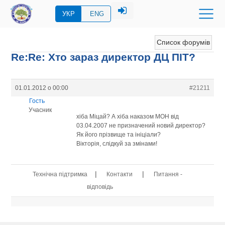
УКР
ENG
Список форумів
Re:Re: Хто зараз директор ДЦ ПІТ?
01.01.2012 о 00:00
#21211
Гость
Учасник
хіба Міцай? А хіба наказом МОН від
03.04.2007 не призначений новий директор?
Як його прізвище та ініціали?
Вікторія, слідкуй за змінами!
|
|
Технічна підтримка
Контакти
Питання -
відповідь