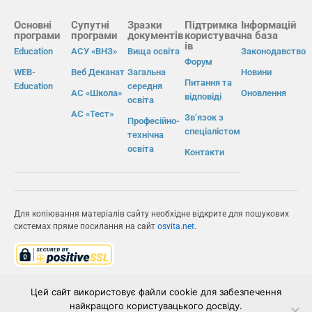
Основні
Супутні
Зразки
Підтримка
Інформацій
програми
програми
документів
користувач
на база
ів
Education
АСУ «ВНЗ»
Вища освіта
Законодавство
Форум
WEB-
Веб Деканат
Загальна
Новини
Питання та
Education
середня
АС «Школа»
Оновлення
відповіді
освіта
АС «Тест»
Зв’язок з
Професійно-
спеціалістом
технічна
освіта
Контакти
Для копіювання матеріалів сайту необхідне відкрите для пошукових
системах пряме посилання на сайт
osvita.net
.
© Інформаційно-виробнича система «Освіта» 2026.
Цей сайт використовує файли cookie для забезпечення
найкращого користувацького досвіду.