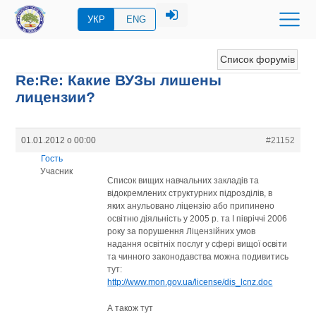
УКР
ENG
Список форумів
Re:Re: Какие ВУЗы лишены
лицензии?
01.01.2012 о 00:00
#21152
Гость
Учасник
Cписок вищих навчальних закладів та
відокремлених структурних підрозділів, в
яких анульовано ліцензію або припинено
освітню діяльність у 2005 р. та І півріччі 2006
року за порушення Ліцензійних умов
надання освітніх послуг у сфері вищої освіти
та чинного законодавства можна подивитись
тут:
http://www.mon.gov.ua/license/dis_lcnz.doc
А також тут