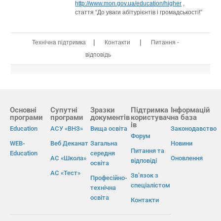
http://www.mon.gov.ua/education/higher
,
стаття “До уваги абітурієнтів і громадськості!”
|
|
Технічна підтримка
Контакти
Питання -
відповідь
Основні
Супутні
Зразки
Підтримка
Інформацій
програми
програми
документів
користувач
на база
ів
Education
АСУ «ВНЗ»
Вища освіта
Законодавство
Форум
WEB-
Веб Деканат
Загальна
Новини
Питання та
Education
середня
АС «Школа»
Оновлення
відповіді
освіта
АС «Тест»
Зв’язок з
Професійно-
спеціалістом
технічна
освіта
Контакти