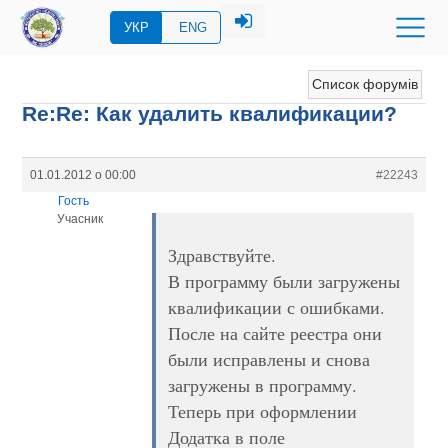
УКР
ENG
Список форумів
Re:Re: Как удалить квалификации?
01.01.2012 о 00:00
#22243
Гость
Учасник
Здравствуйте.
В программу были загружены
квалификации с ошибками.
После на сайте реестра они
были исправлены и снова
загружены в программу.
Теперь при оформлении
Додатка в поле