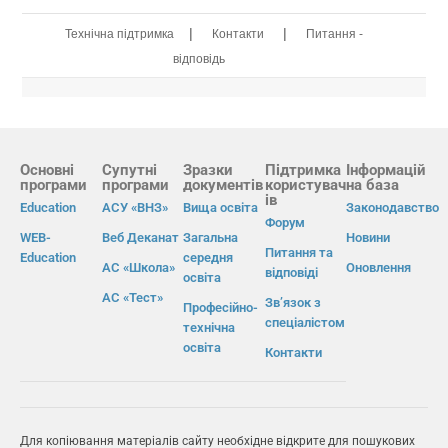
|
|
Технічна підтримка
Контакти
Питання -
відповідь
Основні
Супутні
Зразки
Підтримка
Інформацій
програми
програми
документів
користувач
на база
ів
Education
АСУ «ВНЗ»
Вища освіта
Законодавство
Форум
WEB-
Веб Деканат
Загальна
Новини
Питання та
Education
середня
АС «Школа»
Оновлення
відповіді
освіта
АС «Тест»
Зв’язок з
Професійно-
спеціалістом
технічна
освіта
Контакти
Для копіювання матеріалів сайту необхідне відкрите для пошукових