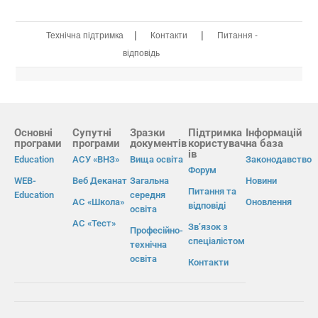
|
|
Технічна підтримка
Контакти
Питання -
відповідь
Основні
Супутні
Зразки
Підтримка
Інформацій
програми
програми
документів
користувач
на база
ів
Education
АСУ «ВНЗ»
Вища освіта
Законодавство
Форум
WEB-
Веб Деканат
Загальна
Новини
Питання та
Education
середня
АС «Школа»
Оновлення
відповіді
освіта
АС «Тест»
Зв’язок з
Професійно-
спеціалістом
технічна
освіта
Контакти