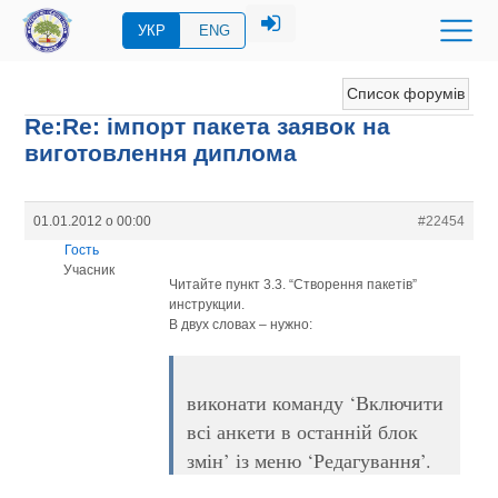
УКР
ENG
Список форумів
Re:Re: імпорт пакета заявок на
виготовлення диплома
01.01.2012 о 00:00
#22454
Гость
Учасник
Читайте пункт 3.3. “Створення пакетів”
инструкции.
В двух словах – нужно:
виконати команду ‘Включити
всі анкети в останній блок
змін’ із меню ‘Редагування’.