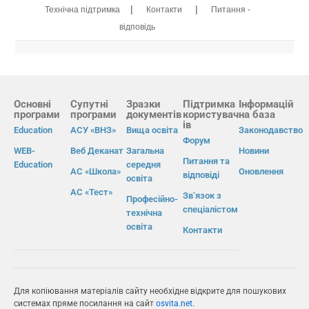
|
|
Технічна підтримка
Контакти
Питання -
відповідь
Основні
Супутні
Зразки
Підтримка
Інформацій
програми
програми
документів
користувач
на база
ів
Education
АСУ «ВНЗ»
Вища освіта
Законодавство
Форум
WEB-
Веб Деканат
Загальна
Новини
Питання та
Education
середня
АС «Школа»
Оновлення
відповіді
освіта
АС «Тест»
Зв’язок з
Професійно-
спеціалістом
технічна
освіта
Контакти
Для копіювання матеріалів сайту необхідне відкрите для пошукових
системах пряме посилання на сайт
osvita.net
.