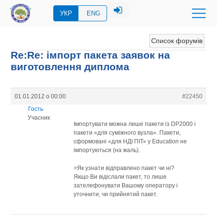
УКР
ENG
Список форумів
Re:Re: імпорт пакета заявок на
виготовлення диплома
01.01.2012 о 00:00
#22450
Гость
Учасник
Імпортувати можна лише пакети із DP2000 і
пакети «для суміжного вузла». Пакети,
сформовані «для НДІ ПІТ» у Education не
імпортуються (на жаль).
>Як узнати відправлено пакет чи ні?
Якщо Ви відіслали пакет, то лише
зателефонувати Вашому оператору і
уточнити, чи прийнятий пакет.