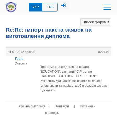
УКР
ENG
Список форумів
Re:Re: імпорт пакета заявок на
виготовлення диплома
01.01.2012 о 00:00
#22449
Гость
Учасник
Програма знаходиться не в папці
“EDUCATION”, а в папці “C:Program
FilesOsvitaEDUCATION FOR FIREBIRD”.
Роз’ясніть будь ласка які пакети ви хочете
імпортувати та навіщо, щоб я розумів що вам
підсказати.
|
|
Технічна підтримка
Контакти
Питання -
відповідь