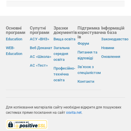
Основні
Супутні
Зразки
Підтримка
Інформацій
програми
програми
документів
користувач
на база
ів
Education
АСУ «ВНЗ»
Вища освіта
Законодавство
Форум
WEB-
Веб Деканат
Загальна
Новини
Питання та
Education
середня
АС «Школа»
Оновлення
відповіді
освіта
АС «Тест»
Зв’язок з
Професійно-
спеціалістом
технічна
освіта
Контакти
Для копіювання матеріалів сайту необхідне відкрите для пошукових
системах пряме посилання на сайт
osvita.net
.