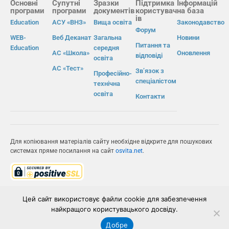
Основні
Супутні
Зразки
Підтримка
Інформацій
програми
програми
документів
користувач
на база
ів
Education
АСУ «ВНЗ»
Вища освіта
Законодавство
Форум
WEB-
Веб Деканат
Загальна
Новини
Питання та
Education
середня
АС «Школа»
Оновлення
відповіді
освіта
АС «Тест»
Зв’язок з
Професійно-
спеціалістом
технічна
освіта
Контакти
Для копіювання матеріалів сайту необхідне відкрите для пошукових
системах пряме посилання на сайт
osvita.net
.
© Інформаційно-виробнича система «Освіта» 2026.
Цей сайт використовує файли cookie для забезпечення
найкращого користувацького досвіду.
ІВС «ОСВІТА»
Добре