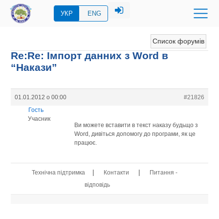
УКР
ENG
Список форумів
Re:Re: Імпорт данних з Word в
“Накази”
01.01.2012 о 00:00
#21826
Гость
Учасник
Ви можете вставити в текст наказу будьщо з
Word, дивіться допомогу до програми, як це
працює.
|
|
Технічна підтримка
Контакти
Питання -
відповідь