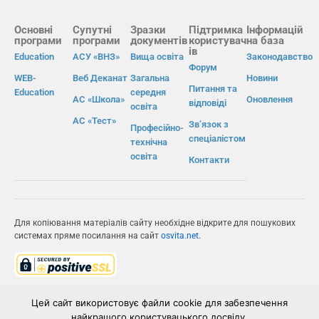
Основні
Супутні
Зразки
Підтримка
Інформацій
програми
програми
документів
користувач
на база
ів
Education
АСУ «ВНЗ»
Вища освіта
Законодавство
Форум
WEB-
Веб Деканат
Загальна
Новини
Питання та
Education
середня
АС «Школа»
Оновлення
відповіді
освіта
АС «Тест»
Зв’язок з
Професійно-
спеціалістом
технічна
освіта
Контакти
Для копіювання матеріалів сайту необхідне відкрите для пошукових
системах пряме посилання на сайт
osvita.net
.
© Інформаційно-виробнича система «Освіта» 2026.
Цей сайт використовує файли cookie для забезпечення
найкращого користувацького досвіду.