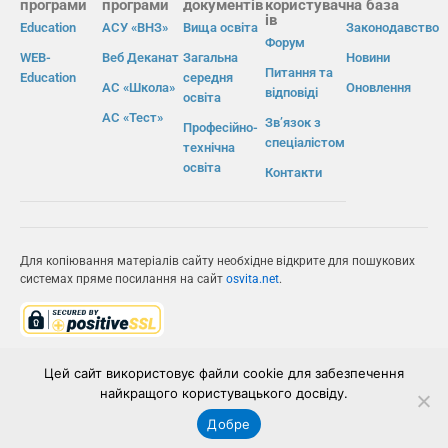
програми
програми
документів
користувач
на база
ів
Education
АСУ «ВНЗ»
Вища освіта
Законодавство
Форум
WEB-
Веб Деканат
Загальна
Новини
Питання та
Education
середня
АС «Школа»
Оновлення
відповіді
освіта
АС «Тест»
Зв’язок з
Професійно-
спеціалістом
технічна
освіта
Контакти
Для копіювання матеріалів сайту необхідне відкрите для пошукових
системах пряме посилання на сайт
osvita.net
.
© Інформаційно-виробнича система «Освіта» 2026.
Цей сайт використовує файли cookie для забезпечення
найкращого користувацького досвіду.
ІВС «ОСВІТА»
Добре