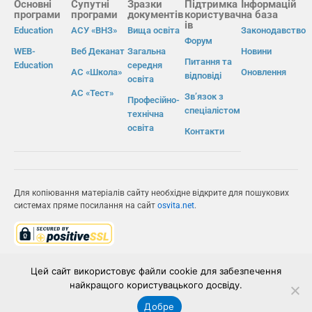
Основні
Супутні
Зразки
Підтримка
Інформацій
програми
програми
документів
користувач
на база
ів
Education
АСУ «ВНЗ»
Вища освіта
Законодавство
Форум
WEB-
Веб Деканат
Загальна
Новини
Питання та
Education
середня
АС «Школа»
Оновлення
відповіді
освіта
АС «Тест»
Зв’язок з
Професійно-
спеціалістом
технічна
освіта
Контакти
Для копіювання матеріалів сайту необхідне відкрите для пошукових
системах пряме посилання на сайт
osvita.net
.
© Інформаційно-виробнича система «Освіта» 2026.
Цей сайт використовує файли cookie для забезпечення
найкращого користувацького досвіду.
ІВС «ОСВІТА»
Добре