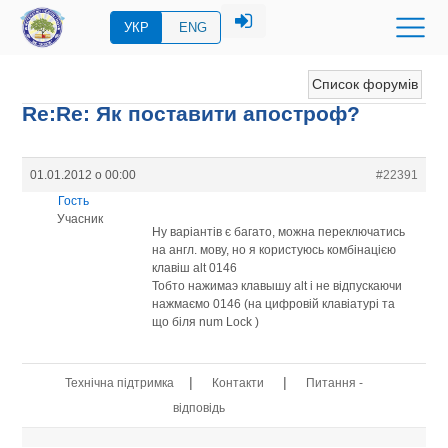
УКР
ENG
Список форумів
Re:Re: Як поставити апостроф?
01.01.2012 о 00:00
#22391
Гость
Учасник
Ну варіантів є багато, можна переключатись
на англ. мову, но я користуюсь комбінацією
клавіш alt 0146
Тобто нажимаэ клавышу alt і не відпускаючи
нажмаємо 0146 (на цифровій клавіатурі та
що біля num Lock )
|
|
Технічна підтримка
Контакти
Питання -
відповідь