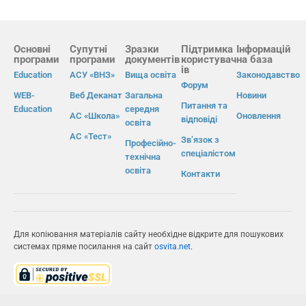
Основні
Супутні
Зразки
Підтримка
Інформацій
програми
програми
документів
користувач
на база
ів
Education
АСУ «ВНЗ»
Вища освіта
Законодавство
Форум
WEB-
Веб Деканат
Загальна
Новини
Питання та
Education
середня
АС «Школа»
Оновлення
відповіді
освіта
АС «Тест»
Зв’язок з
Професійно-
спеціалістом
технічна
освіта
Контакти
Для копіювання матеріалів сайту необхідне відкрите для пошукових
системах пряме посилання на сайт
osvita.net
.
© Інформаційно-виробнича система «Освіта» 2026.