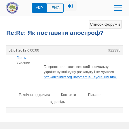
УКР
ENG
Список форумів
Re:Re: Як поставити апостроф?
01.01.2012 о 00:00
#22395
Гость
Учасник
Та врешті поставте вже собі нормальну
українську юнікодну розкладку і не мучтеся.
http://dict.linux.org.ua/other/ua_layout_uni.html
|
|
Технічна підтримка
Контакти
Питання -
відповідь