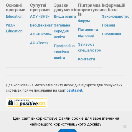
Основні
Супутні
Зразки
Підтримка
Інформацій
програми
програми
документів
користувач
на база
ів
Education
АСУ «ВНЗ»
Вища освіта
Законодавство
Форум
WEB-
Веб Деканат
Загальна
Новини
Питання та
Education
середня
АС «Школа»
Оновлення
відповіді
освіта
АС «Тест»
Зв’язок з
Професійно-
спеціалістом
технічна
освіта
Контакти
Для копіювання матеріалів сайту необхідне відкрите для пошукових
системах пряме посилання на сайт
osvita.net
.
© Інформаційно-виробнича система «Освіта» 2026.
Цей сайт використовує файли cookie для забезпечення
найкращого користувацького досвіду.
ІВС «ОСВІТА»