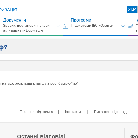
УКР
РИЗАЦІЯ
Документи
Програми
І
оф?
на укр. розкладці клавішу з рос. буквою “йо”
|
|
Технічна підтримка
Контакти
Питання - відповідь
Останні відповіді
Фо