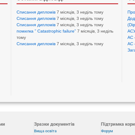
Списання дипломів
7 місяців, 3 неділь тому
Про
Списання дипломів
7 місяців, 3 неділь тому
Дод
Списання дипломів
7 місяців, 3 неділь тому
(Di
помилка ” Catastrophic failure”
7 місяців, 3 неділь
АСУ
тому
АС 
Списання дипломів
7 місяців, 3 неділь тому
АС 
Заг
ами
Зразки документів
Підтримка кори
Вища освіта
Форум