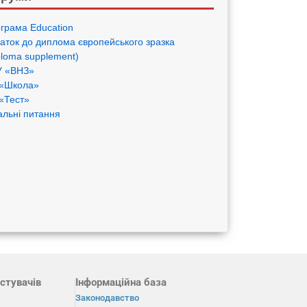
грама Eduсation
аток до диплома європейського зразка
ploma supplement)
 «ВНЗ»
«Школа»
«Тест»
альні питання
стувачів
Інформаційна база
Законодавство