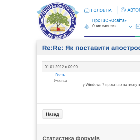
АВТО
ГОЛОВНА
Про ІВС «Освіта»
Re:Re: Як поставити апостр
01.01.2012 о 00:00
Гость
Учасник
у Windows 7 простіше натиснути 
Статистика форумів