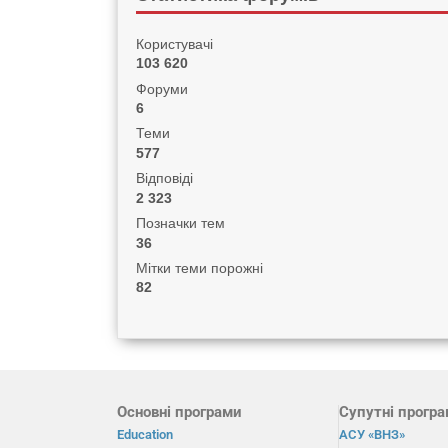
Користувачі
103 620
Форуми
6
Теми
577
Відповіді
2 323
Позначки тем
36
Мітки теми порожні
82
Основні програми
Супутні прогр
Education
АСУ «ВНЗ»