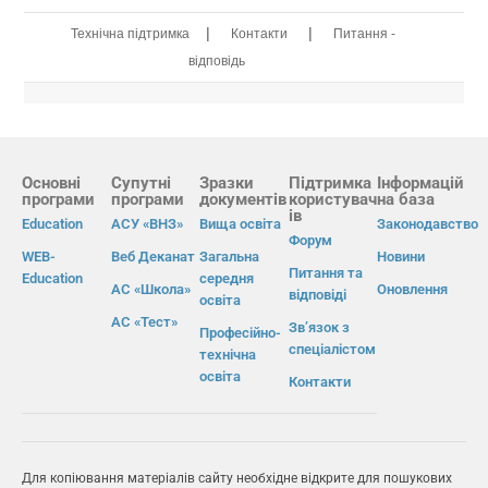
|
|
Технічна підтримка
Контакти
Питання -
відповідь
Основні
Супутні
Зразки
Підтримка
Інформацій
програми
програми
документів
користувач
на база
ів
Education
АСУ «ВНЗ»
Вища освіта
Законодавство
Форум
WEB-
Веб Деканат
Загальна
Новини
Питання та
Education
середня
АС «Школа»
Оновлення
відповіді
освіта
АС «Тест»
Зв’язок з
Професійно-
спеціалістом
технічна
освіта
Контакти
Для копіювання матеріалів сайту необхідне відкрите для пошукових