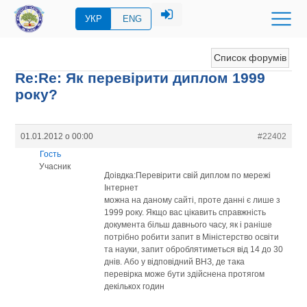
УКР
ENG
Список форумів
Re:Re: Як перевірити диплом 1999
року?
01.01.2012 о 00:00
#22402
Гость
Учасник
Доівдка:Перевірити свій диплом по мережі
Інтернет
можна на даному сайті, проте данні є лише з
1999 року. Якщо вас цікавить справжність
документа більш давнього часу, як і раніше
потрібно робити запит в Міністерство освіти
та науки, запит оброблятиметься від 14 до 30
днів. Або у відповідний ВНЗ, де така
перевірка може бути здійснена протягом
декількох годин