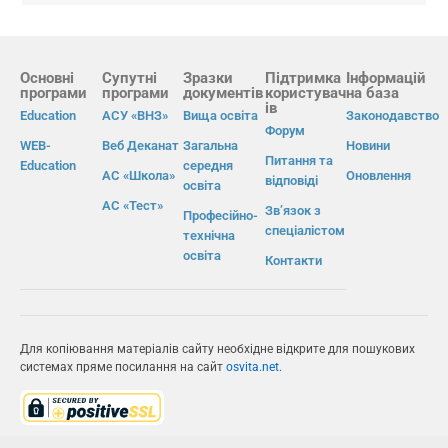
Основні
Супутні
Зразки
Підтримка
Інформацій
програми
програми
документів
користувач
на база
ів
Education
АСУ «ВНЗ»
Вища освіта
Законодавство
Форум
WEB-
Веб Деканат
Загальна
Новини
Питання та
Education
середня
АС «Школа»
Оновлення
відповіді
освіта
АС «Тест»
Зв’язок з
Професійно-
спеціалістом
технічна
освіта
Контакти
Для копіювання матеріалів сайту необхідне відкрите для пошукових
системах пряме посилання на сайт
osvita.net
.