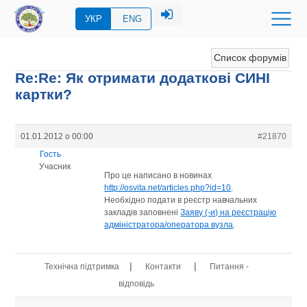
УКР
ENG
Список форумів
Re:Re: Як отримати додаткові СИНІ
картки?
01.01.2012 о 00:00
#21870
Гость
Учасник
Про це написано в новинах
http://osvita.net/articles.php?id=10
.
Необхідно подати в реєстр навчальних
закладів заповнені
Заяву (-и) на реєстрацію
адміністратора/оператора вузла
.
|
|
Технічна підтримка
Контакти
Питання -
відповідь