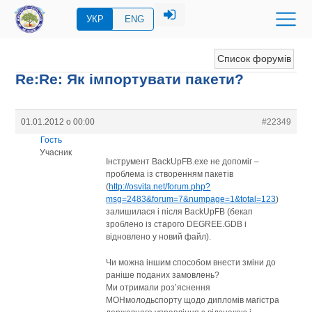
УКР
ENG
Список форумів
Re:Re: Як імпортувати пакети?
01.01.2012 о 00:00
#22349
Гость
Учасник
Інструмент BackUpFB.exe не допоміг –
проблема із створенням пакетів
(
http://osvita.net/forum.php?
msg=2483&forum=7&numpage=1&total=123
)
залишилася і після BackUpFB (бекап
зроблено із старого DEGREE.GDB і
відновлено у новий файл).
Чи можна іншим способом внести зміни до
раніше поданих замовлень?
Ми отримали роз’яснення
МОНмолодьспорту щодо дипломів магістра