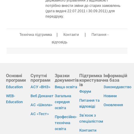
державного управління з відзнакою і
потрібно внести зміни до старих замовлень
(дата видачі 22.07.2011 і 30.09.2011) для
передруку.
|
|
Технічна підтримка
Контакти
Питання -
відповідь
Основні
Супутні
Зразки
Підтримка
Інформацій
програми
програми
документів
користувач
на база
ів
Education
АСУ «ВНЗ»
Вища освіта
Законодавство
Форум
WEB-
Веб Деканат
Загальна
Новини
Питання та
Education
середня
АС «Школа»
Оновлення
відповіді
освіта
АС «Тест»
Зв’язок з
Професійно-
спеціалістом
технічна
освіта
Контакти