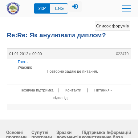
УКР
ENG
Список форумів
Re:Re: Як анулювати диплом?
01.01.2012 о 00:00
#22479
Гость
Учасник
Повторно задаю це питання.
|
|
Технічна підтримка
Контакти
Питання -
відповідь
Основні
Супутні
Зразки
Підтримка
Інформацій
програми
програми
документів
користувач
на база