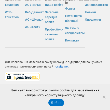
ів
Education
АСУ «ВНЗ»
Вища освіта
Законодавство
Форум
WEB-
Веб Деканат
Загальна
Новини
Питання та
Education
середня
АС «Школа»
Оновлення
відповіді
освіта
АС «Тест»
Зв’язок з
Професійно-
спеціалістом
технічна
освіта
Контакти
Для копіювання матеріалів сайту необхідне відкрите для пошукових
системах пряме посилання на сайт
osvita.net
.
© Інформаційно-виробнича система «Освіта» 2026.
Цей сайт використовує файли cookie для забезпечення
ІВС «ОСВІТА»
найкращого користувацького досвіду.
Добре