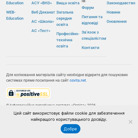
ів
Education
АСУ «ВНЗ»
Вища освіта
Законодавство
Форум
WEB-
Веб Деканат
Загальна
Новини
Питання та
Education
середня
АС «Школа»
Оновлення
відповіді
освіта
АС «Тест»
Зв’язок з
Професійно-
спеціалістом
технічна
освіта
Контакти
Для копіювання матеріалів сайту необхідне відкрите для пошукових
системах пряме посилання на сайт
osvita.net
.
© Інформаційно-виробнича система «Освіта» 2026.
Цей сайт використовує файли cookie для забезпечення
ІВС «ОСВІТА»
найкращого користувацького досвіду.
Добре