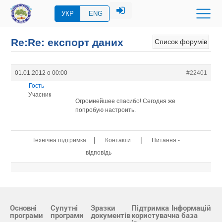
УКР
ENG
Re:Re: експорт даних
Список форумів
01.01.2012 о 00:00
#22401
Гость
Учасник
Огромнейшее спасибо! Сегодня же
попробую настроить.
|
|
Технічна підтримка
Контакти
Питання -
відповідь
Основні
Супутні
Зразки
Підтримка
Інформацій
програми
програми
документів
користувач
на база