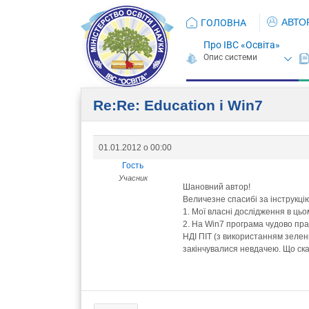
АВТО
ГОЛОВНА
Про ІВС «Освіта»
Re:Re: Education i Win7
01.01.2012 о 00:00
Гость
Учасник
Шановний автор!
Величезне спасибі за інструкці
1. Мої власні дослідження в ць
2. На Win7 програма чудово пра
НДІ ПІТ (з використанням зеле
закінчувалися невдачею. Що ск