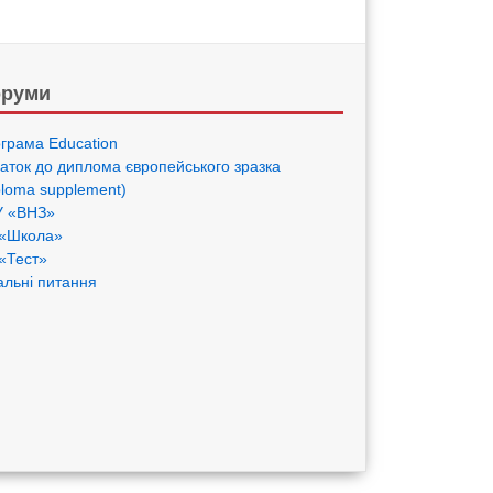
руми
грама Eduсation
аток до диплома європейського зразка
ploma supplement)
 «ВНЗ»
«Школа»
«Тест»
альні питання