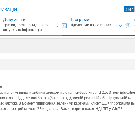
УКР
РИЗАЦІЯ
Документи
Програми
І
ю!
ому напрямі пійшли хибним шляхом на етапі вибору Firebird 2.5. З нею Educati
цювала з віддаленою базою (база на віддаленій реальній або віртуальній ма
них карток). В момент підписання зеленими картками клієнт ЦСК “программа 
ажете про цей момент? Чи вдалося Вам створити пакет НДІ ПІТ у Win7?