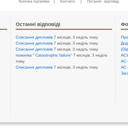
|
|
Технічна підтримка
Контакти
Питання - відповідь
Останні відповіді
Фо
Списання дипломів
7 місяців, 3 неділь тому
Про
Списання дипломів
7 місяців, 3 неділь тому
Дод
Списання дипломів
7 місяців, 3 неділь тому
(Di
помилка ” Catastrophic failure”
7 місяців, 3 неділь
АСУ
тому
АС 
Списання дипломів
7 місяців, 3 неділь тому
АС 
Заг