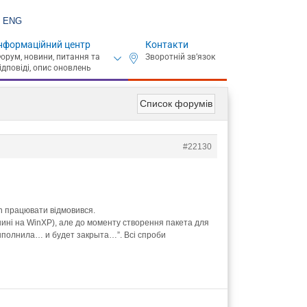
ENG
нформаційний центр
Контакти
Список форумів
#22130
on працювати відмовився.
шині на WinXP), але до моменту створення пакета для
выполнила… и будет закрыта…”. Всі спроби