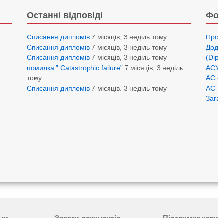
Останні відповіді
Фо
Списання дипломів
7 місяців, 3 неділь тому
Про
Списання дипломів
7 місяців, 3 неділь тому
Дод
Списання дипломів
7 місяців, 3 неділь тому
(Di
помилка ” Catastrophic failure”
7 місяців, 3 неділь
АСУ
тому
АС 
Списання дипломів
7 місяців, 3 неділь тому
АС 
Заг
ами
Зразки документів
Підтримка кори