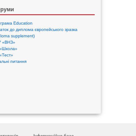
руми
грама Eduсation
аток до диплома європейського зразка
ploma supplement)
 «ВНЗ»
«Школа»
«Тест»
альні питання
стувачів
Інформаційна база