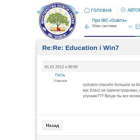
АВТО
ГОЛОВНА
Про ІВС «Освіта»
Re:Re: Education i Win7
01.01.2012 о 00:00
Гость
Учасник
ryzhykov спасибо большое за В
как: Класс не зарегистрирован
упускаю??? Вроде бы все возм