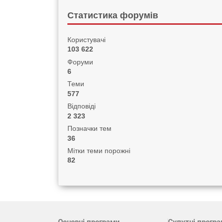
Статистика форумів
Користувачі
103 622
Форуми
6
Теми
577
Відповіді
2 323
Позначки тем
36
Мітки теми порожні
82
Основні програми
Супутні прогр