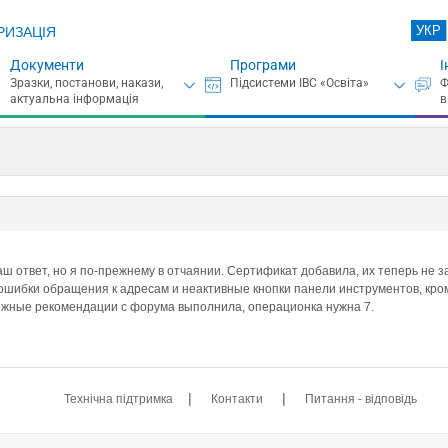
УКР
РИЗАЦІЯ
Документи
Програми
І
аш ответ, но я по-прежнему в отчаянии. Сертификат добавила, их теперь не 
, ошибки обращения к адресам и неактивные кнопки панели инструментов, кро
ожные рекомендации с форума выполнила, операционка нужна 7.
|
|
Технічна підтримка
Контакти
Питання - відповідь