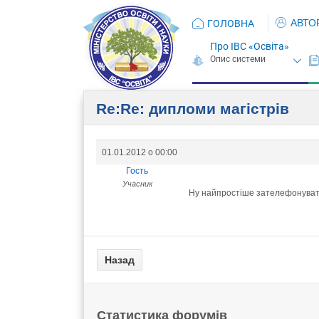
АВТО
ГОЛОВНА
Про ІВС «Освіта»
Re:Re: дипломи магістрів
01.01.2012 о 00:00
Гость
Учасник
Ну найпростіше зателефонувати
Статистика форумів