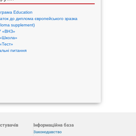
грама Eduсation
аток до диплома європейського зразка
ploma supplement)
 «ВНЗ»
«Школа»
«Тест»
альні питання
стувачів
Інформаційна база
Законодавство