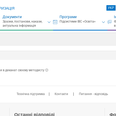
УКР
РИЗАЦІЯ
Документи
Програми
І
 в деканат своєму методисту 🙂
|
|
Технічна підтримка
Контакти
Питання - відповідь
Останні відповіді
Фо