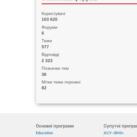
Користувачі
103 620
Форуми
6
Теми
577
Відповіді
2 323
Позначки тем
36
Мітки теми порожні
82
Основні програми
Супутні прогр
Education
АСУ «ВНЗ»