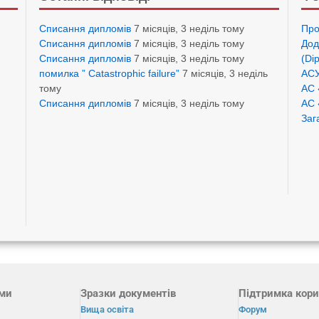
Списання дипломів
7 місяців, 3 неділь тому
Про
Списання дипломів
7 місяців, 3 неділь тому
Дод
Списання дипломів
7 місяців, 3 неділь тому
(Di
помилка ” Catastrophic failure”
7 місяців, 3 неділь
АСУ
тому
АС 
Списання дипломів
7 місяців, 3 неділь тому
АС 
Заг
ами
Зразки документів
Підтримка кори
Вища освіта
Форум