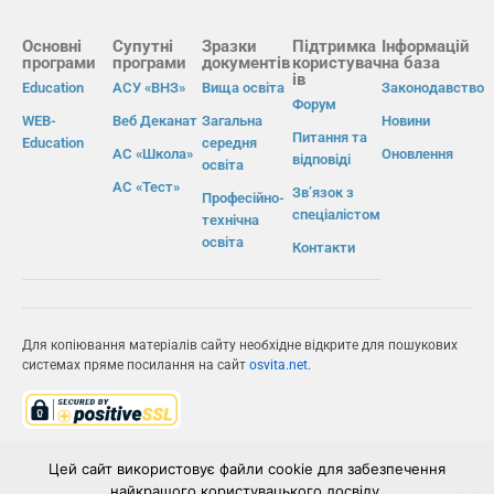
Основні
Супутні
Зразки
Підтримка
Інформацій
програми
програми
документів
користувач
на база
ів
Education
АСУ «ВНЗ»
Вища освіта
Законодавство
Форум
WEB-
Веб Деканат
Загальна
Новини
Питання та
Education
середня
АС «Школа»
Оновлення
відповіді
освіта
АС «Тест»
Зв’язок з
Професійно-
спеціалістом
технічна
освіта
Контакти
Для копіювання матеріалів сайту необхідне відкрите для пошукових
системах пряме посилання на сайт
osvita.net
.
© Інформаційно-виробнича система «Освіта» 2026.
Цей сайт використовує файли cookie для забезпечення
найкращого користувацького досвіду.