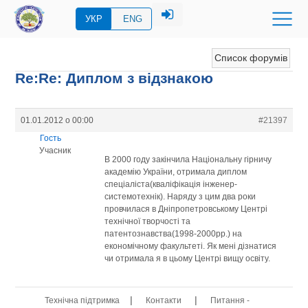
УКР
ENG
Список форумів
Re:Re: Диплом з відзнакою
01.01.2012 о 00:00
#21397
Гость
Учасник
В 2000 году закінчила Національну гірничу
академію України, отримала диплом
спеціаліста(кваліфікація інженер-
системотехнік). Наряду з цим два роки
провчилася в Дніпропетровському Центрі
технічної творчості та
патентознавства(1998-2000рр.) на
економічному факультеті. Як мені дізнатися
чи отримала я в цьому Центрі вищу освіту.
|
|
Технічна підтримка
Контакти
Питання -