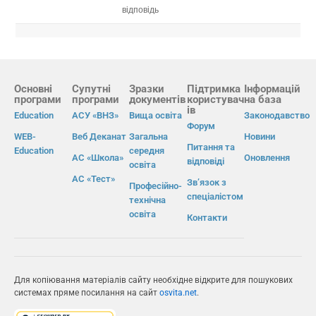
відповідь
Основні
Супутні
Зразки
Підтримка
Інформацій
програми
програми
документів
користувач
на база
ів
Education
АСУ «ВНЗ»
Вища освіта
Законодавство
Форум
WEB-
Веб Деканат
Загальна
Новини
Питання та
Education
середня
АС «Школа»
Оновлення
відповіді
освіта
АС «Тест»
Зв’язок з
Професійно-
спеціалістом
технічна
освіта
Контакти
Для копіювання матеріалів сайту необхідне відкрите для пошукових
системах пряме посилання на сайт
osvita.net
.