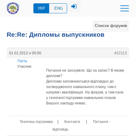
УКР
ENG
Список форумів
Re:Re: Дипломы выпускников
01.01.2012 о 00:00
#22113
Гость
Учасник
Питання не зрозуміле. Що за запис? В якому
дипломі?
Дипломи заповнюютьвся відповідно до
затвердженого навчального плану, там є
напрям і кваліфікація. На форумі, а тим паче
у технічної підтримки навчальних планів
Вашого закладу немає.
|
|
Технічна підтримка
Контакти
Питання -
відповідь