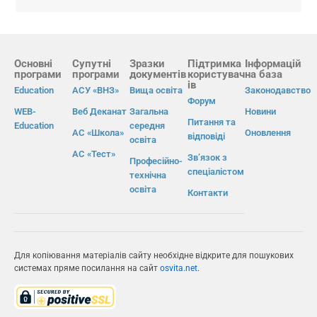
Основні
Супутні
Зразки
Підтримка
Інформацій
програми
програми
документів
користувач
на база
ів
Education
АСУ «ВНЗ»
Вища освіта
Законодавство
Форум
WEB-
Веб Деканат
Загальна
Новини
Питання та
Education
середня
АС «Школа»
Оновлення
відповіді
освіта
АС «Тест»
Зв’язок з
Професійно-
спеціалістом
технічна
освіта
Контакти
Для копіювання матеріалів сайту необхідне відкрите для пошукових
системах пряме посилання на сайт
osvita.net
.