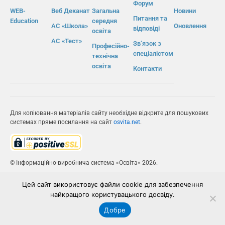
Форум
WEB-
Веб Деканат
Загальна
Новини
Питання та
Education
середня
АС «Школа»
Оновлення
відповіді
освіта
АС «Тест»
Зв’язок з
Професійно-
спеціалістом
технічна
освіта
Контакти
Для копіювання матеріалів сайту необхідне відкрите для пошукових
системах пряме посилання на сайт
osvita.net
.
© Інформаційно-виробнича система «Освіта» 2026.
ІВС «ОСВІТА»
Цей сайт використовує файли cookie для забезпечення
найкращого користувацького досвіду.
Добре