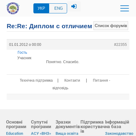
УКР
ENG
Re:Re: Диплом с отличием
Список форумів
01.01.2012 о 00:00
#22355
Гость
Учасник
Понятно. Спасибо.
|
|
Технічна підтримка
Контакти
Питання -
відповідь
Основні
Супутні
Зразки
Підтримка
Інформацій
програми
програми
документів
користувач
на база
ів
Education
АСУ «ВНЗ»
Вища освіта
Законодавство