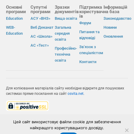
Основні
Супутні
Зразки
Підтримка
Інформацій
програми
програми
документів
користувач
на база
ів
Education
АСУ «ВНЗ»
Вища освіта
Законодавство
Форум
WEB-
Веб Деканат
Загальна
Новини
Питання та
Education
середня
АС «Школа»
Оновлення
відповіді
освіта
АС «Тест»
Зв’язок з
Професійно-
спеціалістом
технічна
освіта
Контакти
Для копіювання матеріалів сайту необхідне відкрите для пошукових
системах пряме посилання на сайт
osvita.net
.
© Інформаційно-виробнича система «Освіта» 2026.
Цей сайт використовує файли cookie для забезпечення
найкращого користувацького досвіду.
ІВС «ОСВІТА»